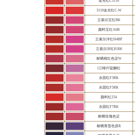
金光红C3110
3110金光红C-W
立索尔宝红BK
颜料宝红A6B
立索尔洋红H4BP
立索尔洋红H300
耐晒桃红色淀W
122喹吖啶酮红
永固红F3RK
永固红F5RK
颜料红254
永固红F7RK
耐晒玫瑰色淀
耐晒青莲色原R