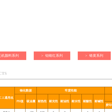
无机颜料系列
>
钼铬红系列
>
铬黄系列
CTS
物化数据
牢度性能
C.I.通用名
PH值
吸油量
耐热性
耐光性
耐油性
耐水性
耐酸性
耐碱性
胶印