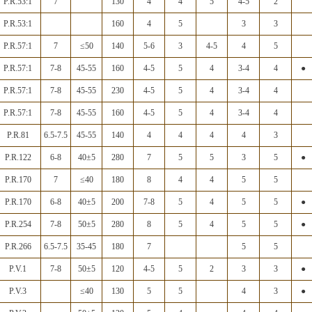
P.R.53:1
7
130
4
4
5
4-5
2
P.R.53:1
160
4
5
3
3
P.R.57:1
7
≤50
140
5-6
3
4-5
4
5
P.R.57:1
7-8
45-55
160
4-5
5
4
3-4
4
●
P.R.57:1
7-8
45-55
230
4-5
5
4
3-4
4
P.R.57:1
7-8
45-55
160
4-5
5
4
3-4
4
P.R.81
6.5-7.5
45-55
140
4
4
4
4
3
P.R.122
6-8
40±5
280
7
5
5
3
5
●
P.R.170
7
≤40
180
8
4
4
5
5
P.R.170
6-8
40±5
200
7-8
5
4
5
5
●
P.R.254
7-8
50±5
280
8
5
4
5
5
●
P.R.266
6.5-7.5
35-45
180
7
5
5
P.V.1
7-8
50±5
120
4-5
5
2
3
3
●
P.V.3
≤40
130
5
5
4
3
●