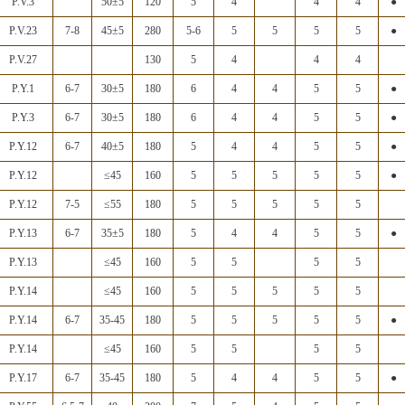
P.V.3
50±5
120
5
4
4
4
●
P.V.23
7-8
45±5
280
5-6
5
5
5
5
●
P.V.27
130
5
4
4
4
P.Y.1
6-7
30±5
180
6
4
4
5
5
●
P.Y.3
6-7
30±5
180
6
4
4
5
5
●
P.Y.12
6-7
40±5
180
5
4
4
5
5
●
P.Y.12
≤45
160
5
5
5
5
5
●
P.Y.12
7-5
≤55
180
5
5
5
5
5
P.Y.13
6-7
35±5
180
5
4
4
5
5
●
P.Y.13
≤45
160
5
5
5
5
P.Y.14
≤45
160
5
5
5
5
5
P.Y.14
6-7
35-45
180
5
5
5
5
5
●
P.Y.14
≤45
160
5
5
5
5
P.Y.17
6-7
35-45
180
5
4
4
5
5
●