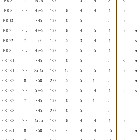
P.R.3
7
40-50
180
7
5
4
3
3
P.R.8
6-8
45±5
130
6
4
4
4
5
P.R.13
≤45
160
8
5
5
5
P.R.21
6-7
40±5
160
6
4
5
4
5
●
P.R.22
7
50
120
5
3
4
4
4
○
P.R.31
6-7
45±5
160
5
5
5
4
4
●
P.R.48:1
≤45
180
8
5
5
3
●
P.R.48:1
7-8
35-45
180
4-5
5
5
4
5
●
P.R.48:2
8
≤50
200
5
5
4-5
5
4
●
P.R.48:2
7-8
50±5
180
5
5
4
4
2
○
P.R.48:2
7
≤45
160
8
5
4-5
5
4
P.R.48:3
≤45
200
8
5
5
4
P.R.48:3
7-8
45-55
180
6
4
4
4
5
P.R.53:1
8
≤50
130
4
4
4
4-5
4
●