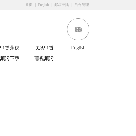
首页
|
English
|
邮箱登陆
|
后台管理
91香蕉视
联系91香
English
频污下载
蕉视频污
APP包装
污污