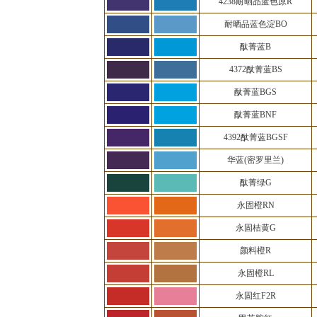
4238耐晒品蓝色原R
耐晒品蓝色淀BO
酞菁蓝B
4372酞菁蓝BS
酞菁蓝BGS
酞菁蓝BNF
4392酞菁蓝BGSF
华蓝(密罗里兰)
酞菁绿G
永固橙RN
永固桔黄G
颜料橙R
永固橙RL
永固红F2R