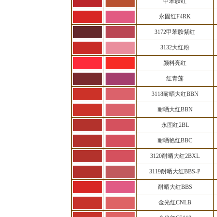
甲苯胺红
永固红F4RK
3172甲苯胺紫红
3132大红粉
颜料亮红
红青莲
3118耐晒大红BBN
耐晒大红BBN
永固红2BL
耐晒艳红BBC
3120耐晒大红2BXL
3119耐晒大红BBS-P
耐晒大红BBS
金光红CNLB