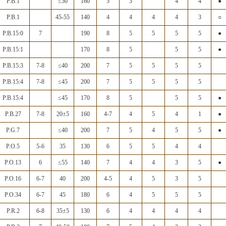
P.B.1
≤50
160
5
3
4
4
●
P.B.1
45-55
140
4
4
4
4
3
○
P.B.15:0
7
190
8
5
5
5
5
●
P.B.15:1
170
8
5
5
5
●
P.B.15:3
7-8
≤40
200
7
5
5
5
5
P.B.15:4
7-8
≤45
200
7
5
5
5
5
P.B.15:4
≤45
170
8
5
5
5
●
P.B.27
7-8
20±5
160
4-7
4
5
4
1
●
P.G.7
≤40
200
7
5
4
5
5
●
P.O.5
5-6
35
130
6
5
5
4
4
P.O.13
6
≤55
140
7
4
4
3
5
●
P.O.16
6-7
40
200
4-5
4
5
3
5
P.O.34
6-7
45
180
6
4
5
5
5
P.R.2
6-8
35±5
130
6
4
4
4
4