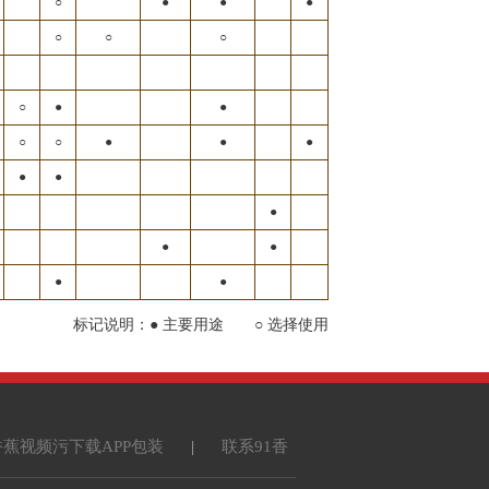
○
●
●
●
○
○
○
○
●
●
○
○
●
●
●
●
●
●
●
●
●
●
标记说明：● 主要用途 ○ 选择使用
香蕉视频污下载APP包装
|
联系91香