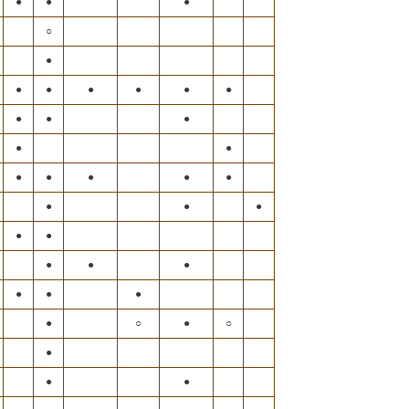
●
●
●
○
●
●
●
●
●
●
●
●
●
●
●
●
●
●
●
●
●
●
●
●
●
●
●
●
●
●
●
●
●
○
●
○
●
●
●