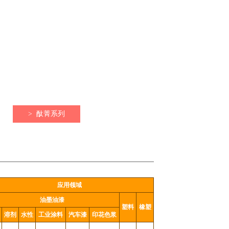
>
酞菁系列
应用领域
油墨油漆
塑料
橡塑
溶剂
水性
工业涂料
汽车漆
印花色浆